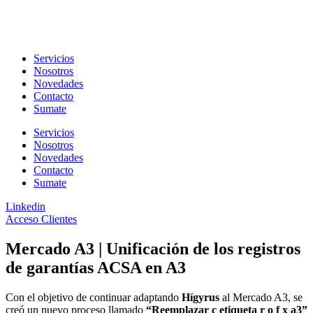
Ir
al
contenido
Servicios
Nosotros
Novedades
Contacto
Sumate
Servicios
Nosotros
Novedades
Contacto
Sumate
Linkedin
Acceso Clientes
Mercado A3 | Unificación de los registros
de garantías ACSA en A3
Con el objetivo de continuar adaptando
Hígyrus
al Mercado A3, se
creó un nuevo proceso llamado
“Reemplazar c etiqueta r o f x a3”